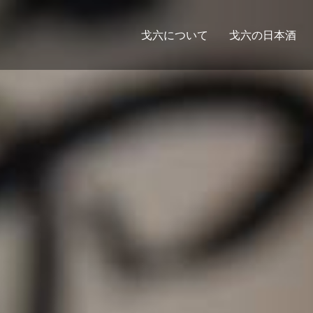
戈六について
戈六の日本酒